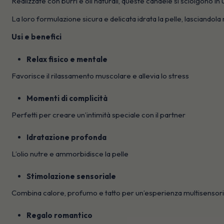
Realizzate con burri e oli naturali, queste candele si sciolgono in
La loro formulazione sicura e delicata idrata la pelle, lasciando
Usi e benefici
Relax fisico e mentale
Favorisce il rilassamento muscolare e allevia lo stress
Momenti di complicità
Perfetti per creare un’intimità speciale con il partner
Idratazione profonda
L’olio nutre e ammorbidisce la pelle
Stimolazione sensoriale
Combina calore, profumo e tatto per un’esperienza multisensori
Regalo romantico