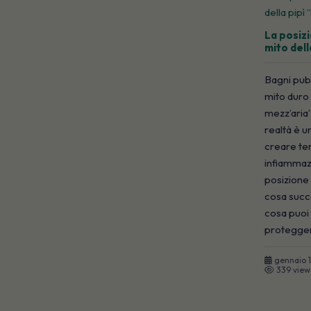
La posizi
mito dell
Bagni pubb
mito duro 
mezz’aria”
realtà è u
creare tens
infiammaz
posizione 
cosa succ
cosa puoi 
proteggere
gennaio 
339 view