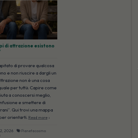
pi di attrazione esistono
?
apitato di provare qualcosa
no e non riuscire a dargli un
ttrazione non è una cosa
guale per tuttə. Capire come
iuta a conoscersi meglio,
nfusione e smettere di
strani”. Qui trovi una mappa
er orientarti.
Read more
12, 2026
Pianetacosmo
s