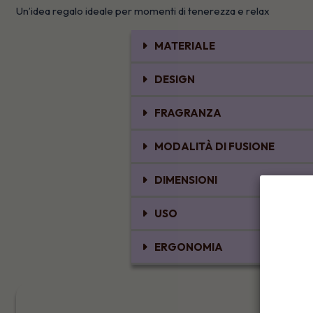
Un’idea regalo ideale per momenti di tenerezza e relax
MATERIALE
DESIGN
FRAGRANZA
MODALITÀ DI FUSIONE
DIMENSIONI
USO
ERGONOMIA