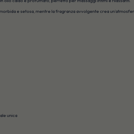
 un olio caldo e profumato, perfetto per massaggi intimi e rilassanti.
la morbida e setosa, mentre la fragranza avvolgente crea un’atmosfera 
ale unica