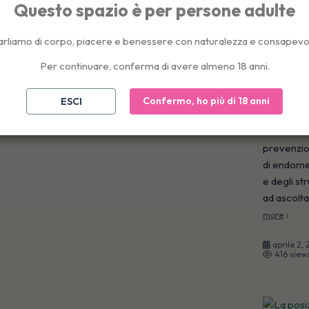
Questo spazio è per persone adulte
Il corpo 
arliamo di corpo, piacere e benessere con naturalezza e consapevo
insegnato
Per continuare, conferma di avere almeno 18 anni.
Per anni, 
sentito la 
Confermo, ho più di 18 anni
ESCI
male. È no
normalizza
prevenzion
di endome
e degli st
ad ascolta
more
aprile 2,
416 view