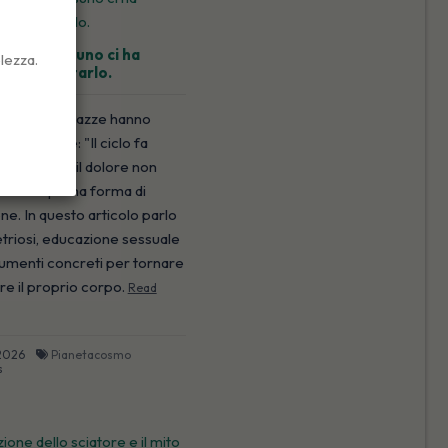
sa. Ma nessuno ci ha
lezza.
 ad ascoltarlo.
milioni di ragazze hanno
stessa frase: "Il ciclo fa
rmale." Ma il dolore non
to è la prima forma di
e. In questo articolo parlo
triosi, educazione sessuale
rumenti concreti per tornare
re il proprio corpo.
Read
 2026
Pianetacosmo
s