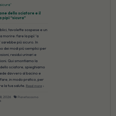
one dello sciatore e il
a pipì “sicura”
lici, tavolette sospese e un
a morire: fare la pipì “a
 sarebbe più sicuro. In
no dei modi più semplici per
ioni, residui urinari e
ioni. Qui smontiamo la
dello sciatore, spieghiamo
ede davvero al bacino e
fare, in modo pratico, per
 la tua salute.
Read more
18, 2026
Pianetacosmo
s