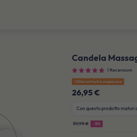
Candela Massag
1 Recensioni
Ultimi articoli in magazzino
26,95 €
Con questo prodotto maturi 
30,95 €
-15%