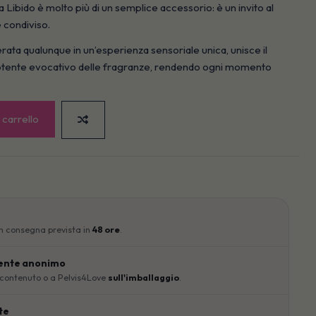
ibido è molto più di un semplice accessorio: è un invito al
e condiviso.
ata qualunque in un’esperienza sensoriale unica, unisce il
potente evocativo delle fragranze, rendendo ogni momento
 carrello
n consegna prevista in
48 ore
.
ente anonimo
 contenuto o a Pelvis4Love
sull'imballaggio
.
te