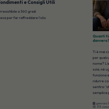
ondimenti e Consigli Utili
rresistibile a 360 gradi
esa per far raffreddare l'olio
Quanti ti
davvero
Ti è mai c
per qualcu
nome? L’a
sola, né u
funziona a
ridurre co
sentirsi “
semplice p
gennaio 
313 view