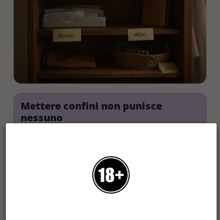
Mettere confini non punisce
nessuno
Serve a proteggere il tuo benessere. E a
rendere più chiaro cosa è possibile e cosa no.
Le relazioni sane non hanno paura della
chiarezza.
E adesso, cosa fare (senza restare
nel limbo)