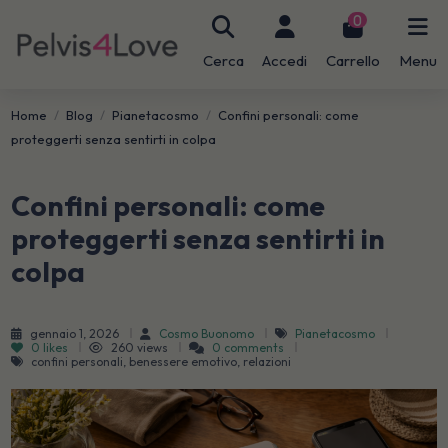
0
Cerca
Accedi
Carrello
Menu
Home
Blog
Pianetacosmo
Confini personali: come
proteggerti senza sentirti in colpa
Confini personali: come
proteggerti senza sentirti in
colpa
gennaio 1, 2026
Cosmo Buonomo
Pianetacosmo
0
likes
260 views
0 comments
confini personali, benessere emotivo, relazioni