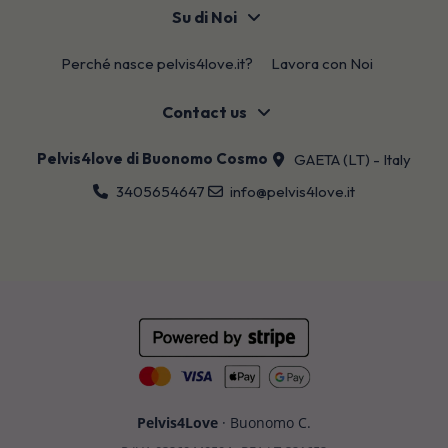
Su di Noi
Perché nasce pelvis4love.it?
Lavora con Noi
Contact us
Pelvis4love di Buonomo Cosmo
GAETA (LT) - Italy
3405654647
info@pelvis4love.it
Pelvis4Love
· Buonomo C.