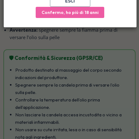
Ingredienti:
olio di semi di soia, olio di cocco, burro di
ESCI
karité, cera d’api, cera di candelilla, olio di avocado, olio
Confermo, ho più di 18 anni
di jojoba, aloe vera, vitamina E, olio di vaniglia, olio di
sandalo
Avvertenza:
spegnere sempre la fiamma prima di
versare l’olio sulla pelle
🛡️ Conformità & Sicurezza (GPSR/CE)
Prodotto destinato al massaggio del corpo secondo
indicazioni del produttore.
Spegnere sempre la candela prima di versare l’olio
sulla pelle.
Controllare la temperatura dell’olio prima
dell’applicazione.
Non lasciare la candela accesa incustodita o vicino a
materiali infiammabili.
Non usare su cute irritata, lesa o in caso di sensibilità
nota agli ingredienti.