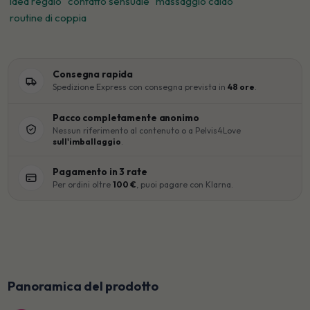
idea regalo
contatto sensuale
massaggio caldo
routine di coppia
Consegna rapida
Spedizione Express con consegna prevista in
48 ore
.
Pacco completamente anonimo
Nessun riferimento al contenuto o a Pelvis4Love
sull'imballaggio
.
Pagamento in 3 rate
Per ordini oltre
100 €
, puoi pagare con Klarna.
Panoramica del prodotto