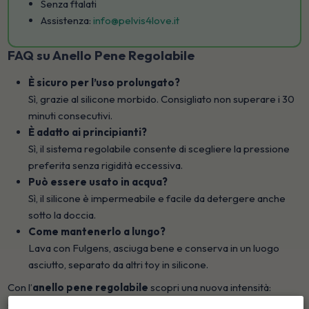
Senza ftalati
Assistenza:
info@pelvis4love.it
FAQ su Anello Pene Regolabile
È sicuro per l’uso prolungato?
Sì, grazie al silicone morbido. Consigliato non superare i 30
minuti consecutivi.
È adatto ai principianti?
Sì, il sistema regolabile consente di scegliere la pressione
preferita senza rigidità eccessiva.
Può essere usato in acqua?
Sì, il silicone è impermeabile e facile da detergere anche
sotto la doccia.
Come mantenerlo a lungo?
Lava con Fulgens, asciuga bene e conserva in un luogo
asciutto, separato da altri toy in silicone.
Con l’
anello pene regolabile
scopri una nuova intensità:
controllo, comfort e stimolazione extra in un accessorio