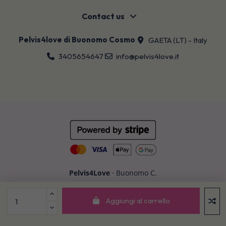
Contact us
Pelvis4love di Buonomo Cosmo
GAETA (LT) - Italy
3405654647
info@pelvis4love.it
Pelvis4Love
· Buonomo C.
P.IVA 03269440594 · REA LT-321652
Aggiungi al carrello