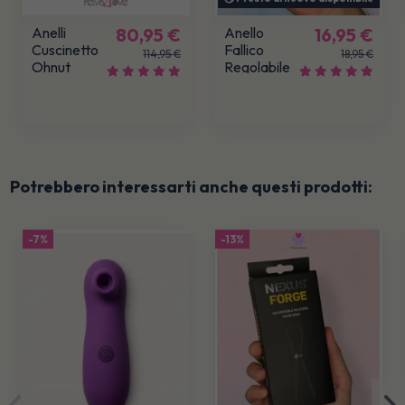
Anelli
80,95 €
Anello
16,95 €
Cuscinetto
Fallico
114,95 €
18,95 €
Ohnut
Regolabile
Rainbow
Forge in
Silicone
Potrebbero interessarti anche questi prodotti:
-7%
-13%