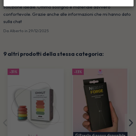
soluzione ideale. Ottimo sostgno e materiale davvero
confortevole. Grazie anche alle informazioni che mi hanno dato
sulla chat
Da
Alberto
in
29/12/2025
9 altri prodotti della stessa categoria:
-31%
-13%
Presto di nuovo disponibile