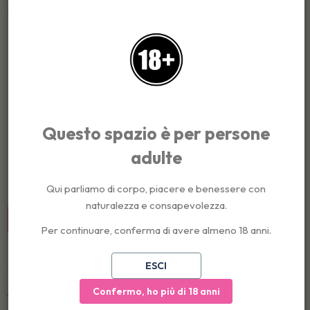
discreto ed efficace.
Dettagli del prodotto
Marca
PUMP ADDICTED
Riferimento
8435565956752
Questo spazio è per persone
adulte
Recensioni
(1)
Qui parliamo di corpo, piacere e benessere con
1 Recensioni
naturalezza e consapevolezza.
Scrivi una Recensione
Per continuare, conferma di avere almeno 18 anni.
ESCI
Confermo, ho più di 18 anni
Alla mia età cercavo un “aiuto” e molto spesso gli anelli mi hanno
creato più problemi che benefici. Questo è regolabile una