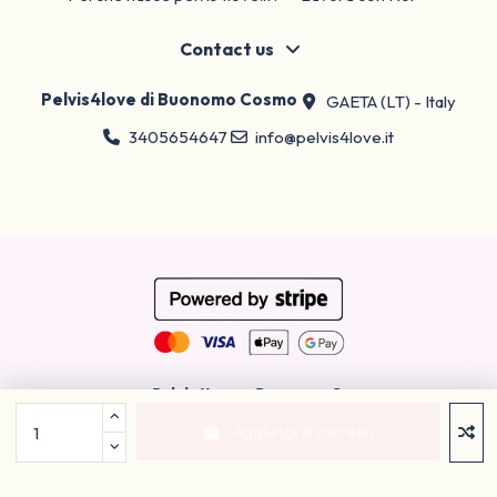
Contact us
Pelvis4love di Buonomo Cosmo
GAETA (LT) - Italy
3405654647
info@pelvis4love.it
Pelvis4Love
· Buonomo C.
P.IVA 03269440594 · REA LT-321652
Aggiungi al carrello